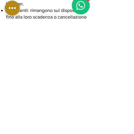
browser.
Persistenti: rimangono sul dispositivo
fino alla loro scadenza o cancellazione
da parte dell’utente.
6. Cookie utilizzati sul
nostro sito
Sul nostro sito possono essere utilizzati
i seguenti cookie (esempi, da adattare):
Google Analytics (statistici,
anonimizzati)
Google Ads (marketing/profilazione)
Facebook Pixel (marketing/profilazione)
Cookie tecnici per autenticazione e
gestione carrello
7. Diritti degli utenti