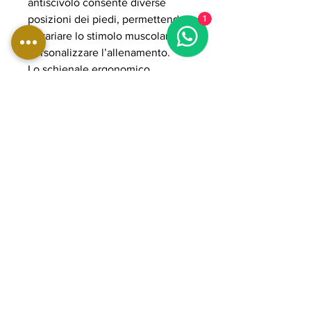
antiscivolo consente diverse
posizioni dei piedi, permettendo
1
di variare lo stimolo muscolare e
personalizzare l’allenamento.
Lo schienale ergonomico
regolabile e i supporti imbottiti ad
alta densità assicurano comfort e
stabilità durante l’esecuzione. Il
sistema plate loaded consente di
gestire carichi elevati fino a 500
kg, rendendola adatta ad
allenamenti avanzati e
progressivi. La struttura in acciaio
rinforzato e i componenti POWER
GRADE garantiscono massima
solidità, fluidità del movimento e
lunga durata nel tempo, perfetta
per palestre professionali e home
gym avanzate.