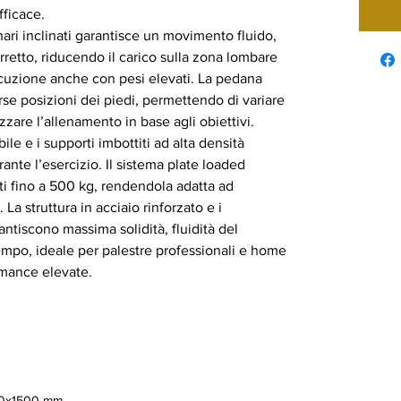
fficace.
inari inclinati garantisce un movimento fluido,
etto, riducendo il carico sulla zona lombare
ecuzione anche con pesi elevati. La pedana
se posizioni dei piedi, permettendo di variare
zare l’allenamento in base agli obiettivi.
e e i supporti imbottiti ad alta densità
rante l’esercizio. Il sistema plate loaded
ati fino a 500 kg, rendendola adatta ad
 La struttura in acciaio rinforzato e i
scono massima solidità, fluidità del
mpo, ideale per palestre professionali e home
rmance elevate.
0x1500 mm