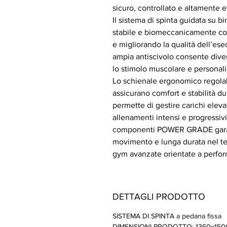
sicuro, controllato e altamente e
Il sistema di spinta guidata su b
stabile e biomeccanicamente corr
e migliorando la qualità dell’es
ampia antiscivolo consente diver
lo stimolo muscolare e personaliz
Lo schienale ergonomico regolabil
assicurano comfort e stabilità du
permette di gestire carichi elev
allenamenti intensi e progressivi.
componenti POWER GRADE garanti
movimento e lunga durata nel te
gym avanzate orientate a perfo
DETTAGLI PRODOTTO
SISTEMA DI SPINTA a pedana fissa
DIMENSIONI PRODOTTO: 1360x150