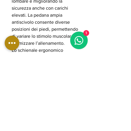
lombare e migliorando la
sicurezza anche con carichi
elevati. La pedana ampia
antiscivolo consente diverse
posizioni dei piedi, permettendo
1
di variare lo stimolo muscolare e
ottimizzare l’allenamento.
Lo schienale ergonomico
regolabile e i supporti imbottiti ad
alta densità assicurano comfort e
stabilità durante l’esercizio. Il
sistema plate loaded consente di
gestire carichi elevati fino a 500
kg, rendendola ideale per
allenamenti intensi e progressivi.
La struttura in acciaio rinforzato e i
componenti POWER GRADE
garantiscono massima solidità,
fluidità del movimento e lunga