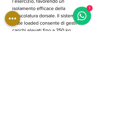
l’esercizio, favorendo un
isolamento efficace della
1
muscolatura dorsale. Il sistema
plate loaded consente di gestire
carichi elevati fino a 250 kg,
rendendo la macchina adatta ad
allenamenti intensi, progressivi e
professionali.
La struttura in acciaio rinforzato ad
alta resistenza, i cuscinetti
POWER GRADE e i cuscini
ergonomici ad alta densità
garantiscono stabilità, fluidità del
movimento e lunga durata nel
tempo. Ideale per palestre
professionali e ambienti ad alto
utilizzo orientati a performance
elevate e sviluppo completo della
schiena.