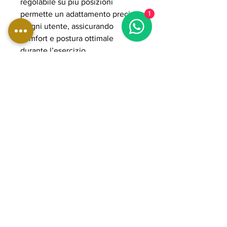
regolabile su più posizioni
permette un adattamento preciso
1
a ogni utente, assicurando
comfort e postura ottimale
durante l’esercizio.
Il sistema plate loaded consente
di gestire carichi elevati fino a
300 kg, rendendola adatta ad
allenamenti avanzati e
progressivi. La struttura in acciaio
rinforzato con tubolari da 3 mm e i
cuscinetti POWER GRADE
garantiscono stabilità, fluidità del
movimento e durata nel tempo,
rendendola ideale per palestre
professionali e home gym
avanzate orientate a performance
elevate e rinforzo della zona
lombare.