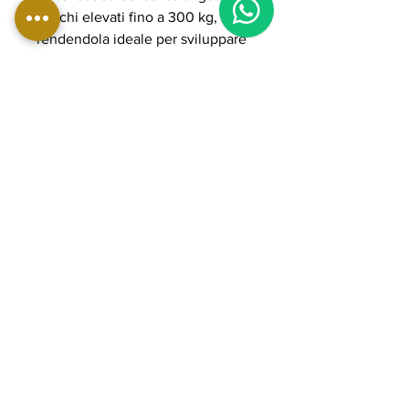
carichi elevati fino a 300 kg,
rendendola ideale per sviluppare
forza, spessore e definizione
muscolare anche in allenamenti
intensi e professionali.
La struttura in acciaio rinforzato
con tubolari da 3 mm, i cuscinetti
POWER GRADE e i cuscini in
schiuma ad alta densità con
rivestimento in PU garantiscono
stabilità, scorrevolezza e lunga
durata nel tempo. Ideale per
palestre professionali e home gym
avanzate orientate a performance
elevate e sviluppo completo della
schiena.
DETTAGLI PRODOTTO