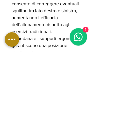
consente di correggere eventuali
squilibri tra lato destro e sinistro,
aumentando l’efficacia
dell’allenamento rispetto agli
1
esercizi tradizionali.
La pedana e i supporti ergonomici
garantiscono una posizione
stabile e sicura durante
l’esecuzione, riducendo lo stress
su ginocchia e zona lombare. Il
sistema plate loaded consente di
gestire carichi elevati fino a 300
kg, rendendola adatta ad
allenamenti intensi e progressivi.
La struttura in acciaio rinforzato e i
componenti POWER GRADE
assicurano massima stabilità,
fluidità del movimento e lunga
durata nel tempo, ideale per