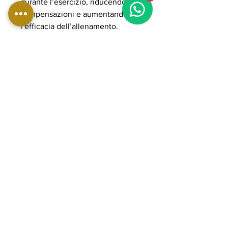
durante l’esercizio, riducendo le
compensazioni e aumentando
l’efficacia dell’allenamento.
Il sistema plate loaded consente
di gestire carichi elevati in modo
progressivo, adattandosi sia ad
atleti avanzati sia a contesti
professionali ad alta intensità. La
struttura in acciaio rinforzato con
componenti POWER GRADE
garantisce stabilità, fluidità del
movimento e lunga durata nel
tempo, rendendola ideale per
palestre professionali e home gym
avanzate orientate a performance
elevate e sviluppo completo delle
braccia.