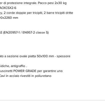
er di protezione integrale. Pacco pesi 2x30 kg
TACKCSX2-6
 corde doppie per tricipiti, 2 barre tricipiti dritte
00x2260 mm
(EN20957-1 / EN957-2 classe S)
orzato a sezione ovale piatta 50x100 mm - spessore
diche, antigraffio .
 cuscinetti POWER GRADE per garantire uno
i in acciaio rivestiti in poliuretano