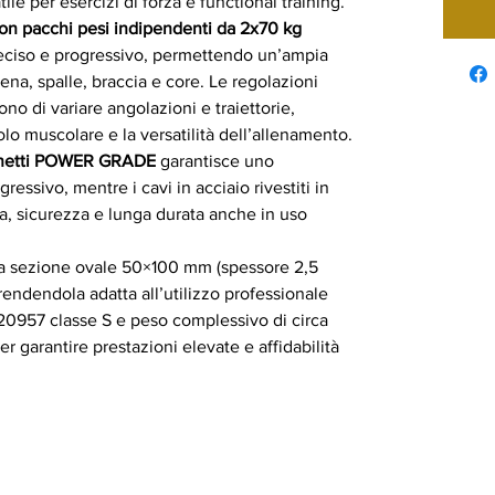
ile per esercizi di forza e functional training.
con pacchi pesi indipendenti da 2x70 kg
reciso e progressivo, permettendo un’ampia
iena, spalle, braccia e core. Le regolazioni
no di variare angolazioni e traiettorie,
olo muscolare e la versatilità dell’allenamento.
inetti POWER GRADE
garantisce uno
ressivo, mentre i cavi in acciaio rivestiti in
a, sicurezza e lunga durata anche in uso
to a sezione ovale 50×100 mm (spessore 2,5
 rendendola adatta all’utilizzo professionale
20957 classe S e peso complessivo di circa
 garantire prestazioni elevate e affidabilità