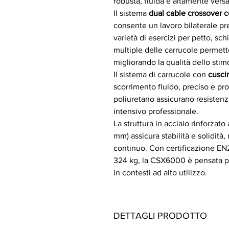
robusta, fluida e altamente versat
Il sistema
dual cable crossover 
consente un lavoro bilaterale p
varietà di esercizi per petto, sch
multiple delle carrucole permetto
migliorando la qualità dello stim
Il sistema di carrucole con
cusc
scorrimento fluido, preciso e prog
poliuretano assicurano resistenz
intensivo professionale.
La struttura in acciaio rinforza
mm) assicura stabilità e solidità,
continuo. Con certificazione EN
324 kg, la CSX6000 è pensata per
in contesti ad alto utilizzo.
DETTAGLI PRODOTTO