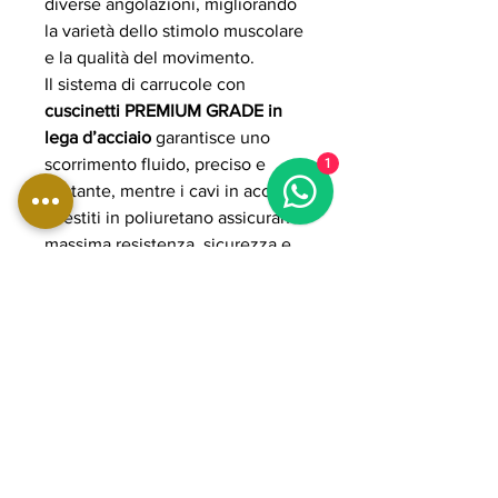
diverse angolazioni, migliorando
la varietà dello stimolo muscolare
e la qualità del movimento.
Il sistema di carrucole con
cuscinetti PREMIUM GRADE in
lega d’acciaio
garantisce uno
scorrimento fluido, preciso e
1
costante, mentre i cavi in acciaio
rivestiti in poliuretano assicurano
massima resistenza, sicurezza e
durata anche in utilizzo intensivo.
La dotazione include accessori
professionali come maniglie
pulley, cavigliere e lat bar per un
allenamento completo.
La struttura in acciaio rinforzato a
sezione ovale 50x100 mm con
spessore 3 mm assicura stabilità e
solidità tipiche dell’uso