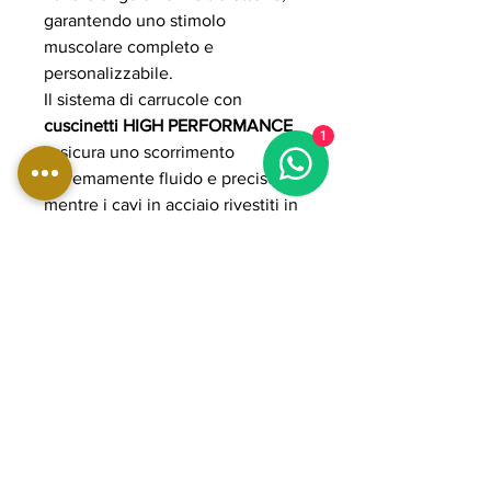
garantendo uno stimolo
muscolare completo e
personalizzabile.
Il sistema di carrucole con
cuscinetti HIGH PERFORMANCE
1
assicura uno scorrimento
estremamente fluido e preciso,
mentre i cavi in acciaio rivestiti in
poliuretano garantiscono
resistenza, sicurezza e durata
anche in uso intensivo
professionale.
La struttura in acciaio rinforzato a
sezione ovale e quadrata (fino a
50×100 mm, spessore 2 mm) è
progettata per garantire stabilità e
solidità tipiche dell’uso
professionale continuo. Con peso