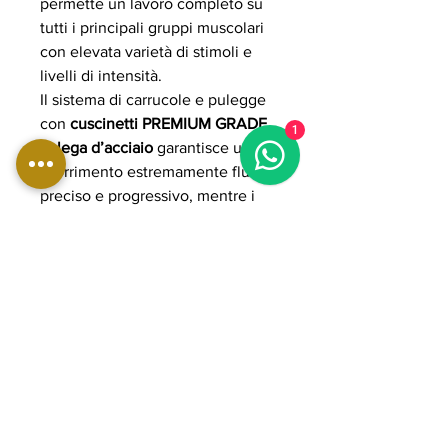
permette un lavoro completo su
tutti i principali gruppi muscolari
con elevata varietà di stimoli e
livelli di intensità.
Il sistema di carrucole e pulegge
con
cuscinetti PREMIUM GRADE
1
in lega d’acciaio
garantisce uno
scorrimento estremamente fluido,
preciso e progressivo, mentre i
cavi in acciaio rivestiti in
poliuretano assicurano resistenza,
durata e silenziosità anche in uso
intensivo.
La struttura in acciaio rinforzato a
sezione ovale (50x100 mm,
spessore 3 mm) garantisce
massima stabilità e sicurezza,
supportando un utilizzo
professionale continuo. Con un