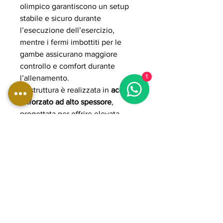
olimpico garantiscono un setup
stabile e sicuro durante
l’esecuzione dell’esercizio,
mentre i fermi imbottiti per le
gambe assicurano maggiore
controllo e comfort durante
1
l’allenamento.
La struttura è realizzata in
acciaio
rinforzato ad alto spessore
,
progettata per offrire elevata
rigidità strutturale e massima
stabilità anche sotto carichi
elevati e utilizzo professionale
continuo. L’imbottitura ad alta
densità con rivestimento
professionale garantisce comfort
ergonomico, supporto e
resistenza all’usura nel tempo.
Grazie alla costruzione heavy-