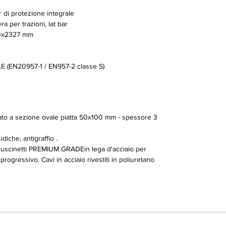
 di protezione integrale
a per trazioni, lat bar
0x2327 mm
(EN20957-1 / EN957-2 classe S)
orzato a sezione ovale piatta 50x100 mm - spessore 3
diche, antigraffio .
cuscinetti PREMIUM GRADEin lega d'acciaio per
rogressivo. Cavi in acciaio rivestiti in poliuretano