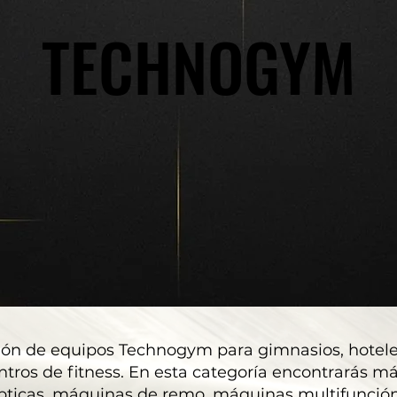
TECHNOGYM
TECHNOGYM
ión de equipos Technogym para gimnasios, hotele
ntros de fitness. En esta categoría encontrarás m
elípticas, máquinas de remo, máquinas multifunci