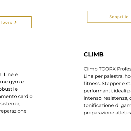
Scopri le
 Toorx
CLIMB
Climb TOORX Profess
l Line e
Line per palestra, 
 home gym e
fitness. Stepper e st
robusti e
performanti, ideali 
namento cardio
intenso, resistenza
sistenza,
tonificazione di gam
reparazione
preparazione atletic