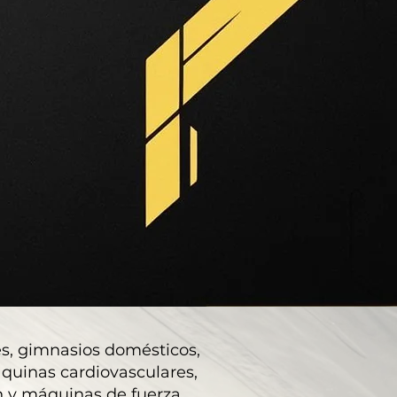
s, gimnasios domésticos,
áquinas cardiovasculares,
ón y máquinas de fuerza