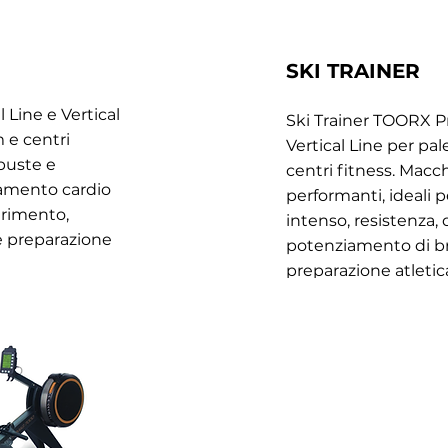
SKI TRAINER
Line e Vertical
Ski Trainer TOORX Pr
 e centri
Vertical Line per pa
buste e
centri fitness. Macc
namento cardio
performanti, ideali 
grimento,
intenso, resistenza
 preparazione
potenziamento di bra
preparazione atletic