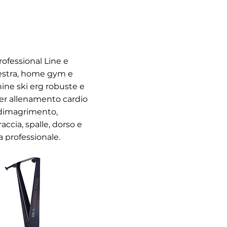
ofessional Line e
lestra, home gym e
hine ski erg robuste e
per allenamento cardio
, dimagrimento,
ccia, spalle, dorso e
a professionale.