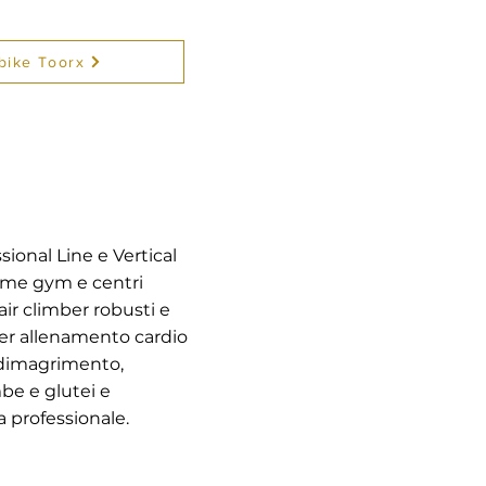
 bike Toorx
ional Line e Vertical
home gym e centri
air climber robusti e
per allenamento cardio
, dimagrimento,
be e glutei e
a professionale.