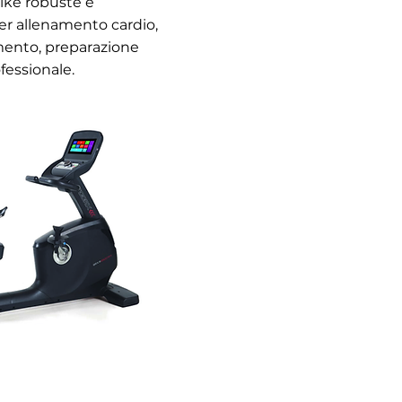
bike robuste e
per allenamento cardio,
mento, preparazione
ofessionale.