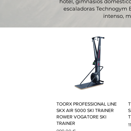
hotel, gimnasios domésticos
escaladoras Technogym Ex
intenso, ma
Vista rápida
TOORX PROFESSIONAL LINE
T
SKX AIR 5000 SKI TRAINER
S
ROWER VOGATORE SKI
T
TRAINER
P
1
Precio