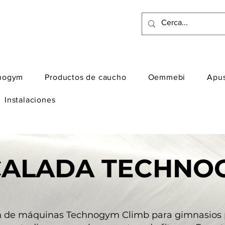
nogym
Productos de caucho
Oemmebi
Apu
Instalaciones
CALADA TECHNO
n de máquinas Technogym Climb para gimnasios p