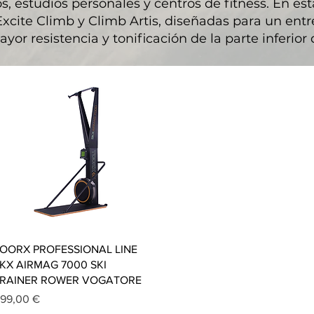
, estudios personales y centros de fitness. En est
cite Climb y Climb Artis, diseñadas para un ent
yor resistencia y tonificación de la parte inferior
Vista rápida
OORX PROFESSIONAL LINE
KX AIRMAG 7000 SKI
RAINER ROWER VOGATORE
recio
199,00 €