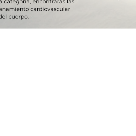
a categoría, encontrarás las
renamiento cardiovascular
 del cuerpo.