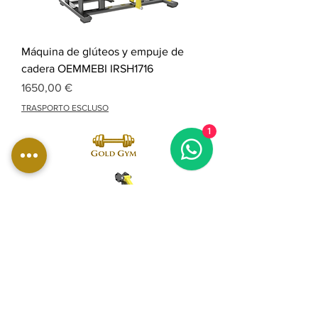
Máquina de glúteos y empuje de
cadera OEMMEBI IRSH1716
Precio
1650,00 €
TRASPORTO ESCLUSO
1
OEMMEBI PALANCA TRASERA