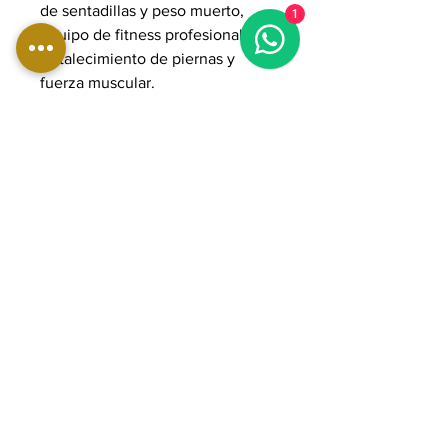
de sentadillas y peso muerto,
1
equipo de fitness profesional para
fortalecimiento de piernas y
fuerza muscular.
DIMENSIONES:
Longitud: 215 cm
Ancho: 178 cm
Altura: 82 cm
Peso: 147 kg