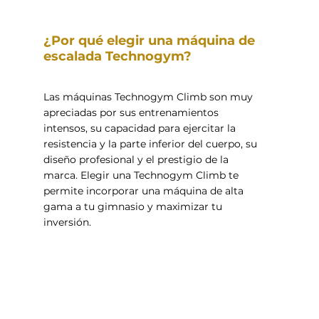
das y
¿Por qué elegir una máquina de
escalada Technogym?
Las máquinas Technogym Climb son muy
apreciadas por sus entrenamientos
intensos, su capacidad para ejercitar la
resistencia y la parte inferior del cuerpo, su
diseño profesional y el prestigio de la
asios profesionales, gimnasios
marca. Elegir una Technogym Climb te
cicletas estáticas, reclinadas, de
permite incorporar una máquina de alta
 y consolas.
gama a tu gimnasio y maximizar tu
inversión.