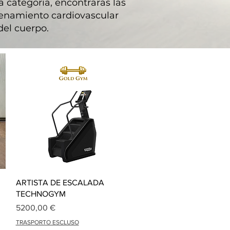
a categoría, encontrarás las
renamiento cardiovascular
 del cuerpo.
Vista rápida
ARTISTA DE ESCALADA
TECHNOGYM
Precio
5200,00 €
TRASPORTO ESCLUSO