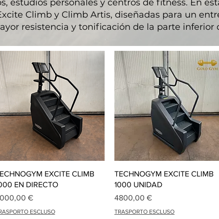
, estudios personales y centros de fitness. En est
cite Climb y Climb Artis, diseñadas para un ent
yor resistencia y tonificación de la parte inferior
Vista rápida
Vista rápida
ECHNOGYM EXCITE CLIMB
TECHNOGYM EXCITE CLIMB
000 EN DIRECTO
1000 UNIDAD
recio
Precio
000,00 €
4800,00 €
RASPORTO ESCLUSO
TRASPORTO ESCLUSO