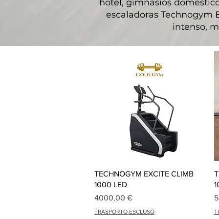
hotel, gimnasios domésticos
escaladoras Technogym Ex
intenso, ma
Vista rápida
TECHNOGYM EXCITE CLIMB
T
1000 LED
1
Precio
P
4000,00 €
5
TRASPORTO ESCLUSO
T