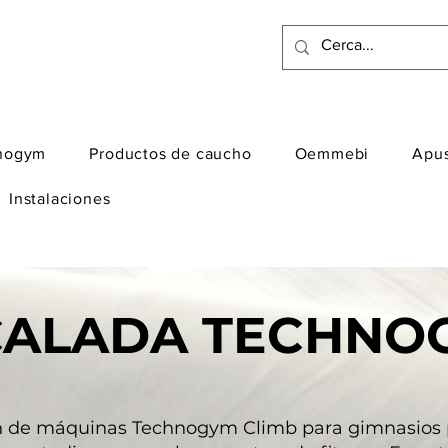
nogym
Productos de caucho
Oemmebi
Apu
Instalaciones
CALADA TECHNO
n de máquinas Technogym Climb para gimnasios p