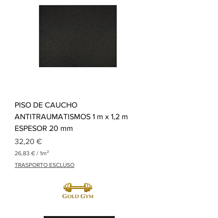
€
p
o
r
1
M
e
t
r
o
c
u
a
PISO DE CAUCHO
d
r
ANTITRAUMATISMOS 1 m x 1,2 m
a
ESPESOR 20 mm
d
o
Precio
32,20 €
26,83 €
/
1m²
2
TRASPORTO ESCLUSO
6
,
8
3
€
p