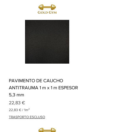
,
3
3
€
p
o
r
1
M
e
t
r
o
c
u
a
PAVIMENTO DE CAUCHO
d
r
ANTITRAUMA 1 m x 1 m ESPESOR
a
5,3 mm
d
o
Precio
22,83 €
22,83 €
/
1m²
2
TRASPORTO ESCLUSO
2
,
8