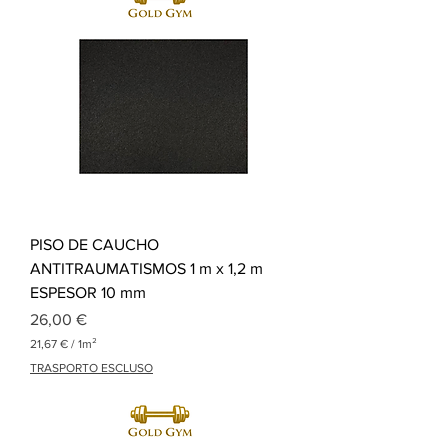
3
€
p
o
r
1
M
e
t
r
o
c
u
a
PISO DE CAUCHO
d
r
ANTITRAUMATISMOS 1 m x 1,2 m
a
ESPESOR 10 mm
d
o
Precio
26,00 €
21,67 €
/
1m²
2
TRASPORTO ESCLUSO
1
,
6
7