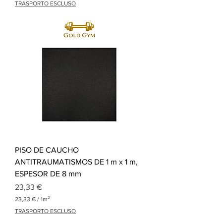
TRASPORTO ESCLUSO
2
,
1
6
€
p
o
r
1
M
e
t
r
o
c
u
a
PISO DE CAUCHO
d
r
ANTITRAUMATISMOS DE 1 m x 1 m,
a
ESPESOR DE 8 mm
d
o
Precio
23,33 €
23,33 €
/
1m²
2
TRASPORTO ESCLUSO
3