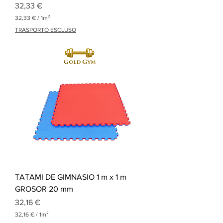
Precio
32,33 €
32,33 €
/
1m²
3
TRASPORTO ESCLUSO
2
,
3
3
€
p
o
r
1
M
e
t
r
o
c
u
a
TATAMI DE GIMNASIO 1 m x 1 m
d
r
GROSOR 20 mm
a
Precio
d
32,16 €
o
32,16 €
/
1m²
3