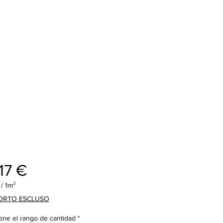
Precio
17 €
/
1m²
ORTO ESCLUSO
one el rango de cantidad
*