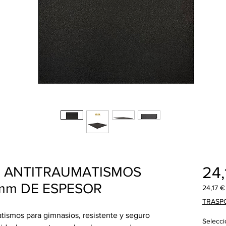
24,
O ANTITRAUMATISMOS
0 mm DE ESPESOR
24,17 €
24,17 €
TRASP
por
ismos para gimnasios, resistente y seguro
1
Selecci