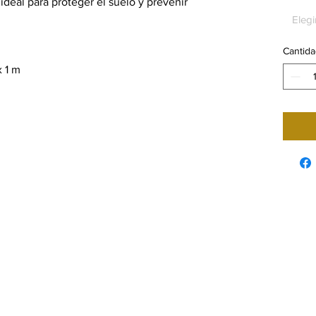
Metro
ideal para proteger el suelo y prevenir
cuadra
Elegi
Cantida
 1 m