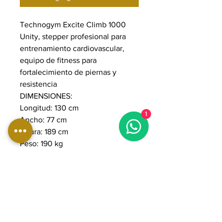
Technogym Excite Climb 1000
Unity, stepper profesional para
entrenamiento cardiovascular,
equipo de fitness para
fortalecimiento de piernas y
resistencia
DIMENSIONES:
Longitud: 130 cm
1
Ancho: 77 cm
Altura: 189 cm
Peso: 190 kg
Altura desde el suelo primer
escalón: 26,5 cm
Profundidad del escalón: 28,1 cm
Número mínimo de pasos
disponibles: 3