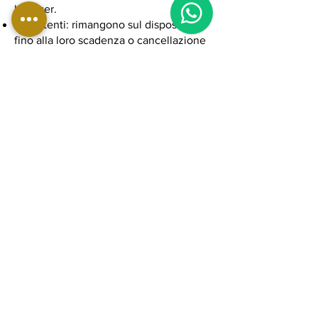
browser.
Persistenti: rimangono sul dispositivo
fino alla loro scadenza o cancellazione
da parte dell’utente.
6. Cookie utilizzati sul
nostro sito
Sul nostro sito possono essere utilizzati
i seguenti cookie (esempi, da adattare):
Google Analytics (statistici,
anonimizzati)
Google Ads (marketing/profilazione)
Facebook Pixel (marketing/profilazione)
Cookie tecnici per autenticazione e
gestione carrello
7. Diritti degli utenti