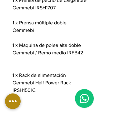
1 x Prensa de pecho de carga libre
Oemmebi IRSH1707
1 x Prensa múltiple doble
Oemmebi
1 x Máquina de polea alta doble
Oemmebi / Remo medio IRFB42
1 x Rack de alimentación
Oemmebi Half Power Rack
IRSH1501C
1
+
2 barras olímpicas de 20 kg