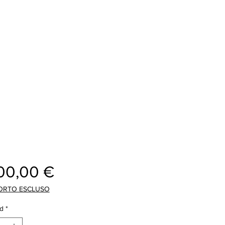
Precio
00,00 €
ORTO ESCLUSO
d
*