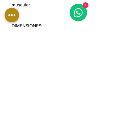
muscular.
1
DIMENSIONES:
Longitud: 329 cm
Ancho: 192 cm
Altura: 235 cm
Peso: 441 kg
Pila de pesas: 2 x 90 kg