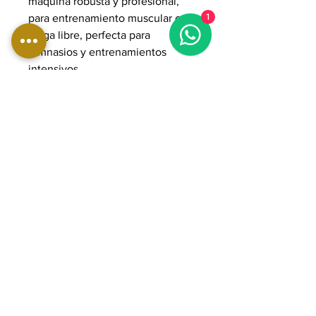
máquina robusta y profesional,
para entrenamiento muscular con
1
carga libre, perfecta para
gimnasios y entrenamientos
intensivos.
DIMENSIONES:
Longitud: 137 cm
Ancho: 162 cm
Altura: 174 cm
Peso: 153 kg