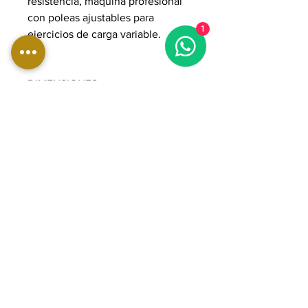
resistencia, máquina profesional
con poleas ajustables para
1
ejercicios de carga variable.
DIMENSIONES:
Longitud: 93 cm
Ancho: 155 cm
Altura: 216 cm
Peso: 330 kg
Pila de pesas: 2 x 90 kg