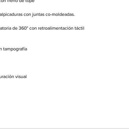
on freno de tope
alpicaduras con juntas co-moldeadas.
iratoria de 360° con retroalimentación táctil
n tampografía
uración visual