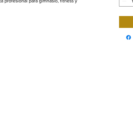
a profesional para gimnasio, fitness y
g