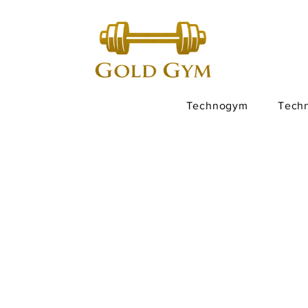
Technogym
Tech