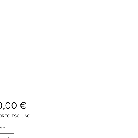
Precio
0,00 €
ORTO ESCLUSO
d
*