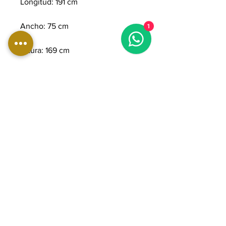
Longitud: 191 cm
1
Ancho: 75 cm
Altura: 169 cm
Peso: 200 kg
Peso máximo del usuario: 160 kg
Consola: Pantalla LCD táctil de
15,6" con relación de aspecto 16:9.
Longitud de zancada: de 0 a 83
cm
Altura del escalón: 30 cm