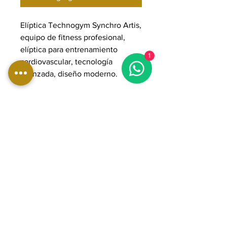
Elíptica Technogym Synchro Artis,
equipo de fitness profesional,
elíptica para entrenamiento
1
cardiovascular, tecnología
avanzada, diseño moderno.
DIMENSIONES:
Longitud: 209 cm
Ancho: 70 cm
Altura: 164 cm
Peso: 180 kg