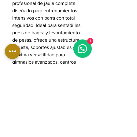
profesional de jaula completa
diseñado para entrenamientos
intensivos con barra con total
seguridad. Ideal para sentadillas,
press de banca y levantamiento
de pesas, ofrece una estructura
1
robusta, soportes ajustables y
máxima versatilidad para
gimnasios avanzados, centros
deportivos y gimnasios
domésticos.
Dimensiones
Longitud: 130 cm | 51 pulgadas
Ancho 168 cm | 66 pulgadas