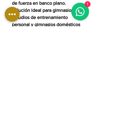
de fuerza en banco plano.
1
Solución ideal para gimnasios,
estudios de entrenamiento
personal y gimnasios domésticos
avanzados.
Dimensiones
Longitud: 1645 mm | 65 pulgadas
Ancho: 1254 mm | 50 pulgadas
Altura: 1358 mm | 55 pulgadas
Peso: 109 kg | 240 libras