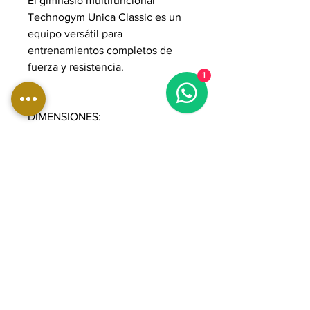
El gimnasio multifuncional
Technogym Unica Classic es un
equipo versátil para
entrenamientos completos de
fuerza y resistencia.
1
DIMENSIONES:
Longitud: 184 cm
Ancho: 115 cm
Altura: 220 cm
Peso: 270 kg