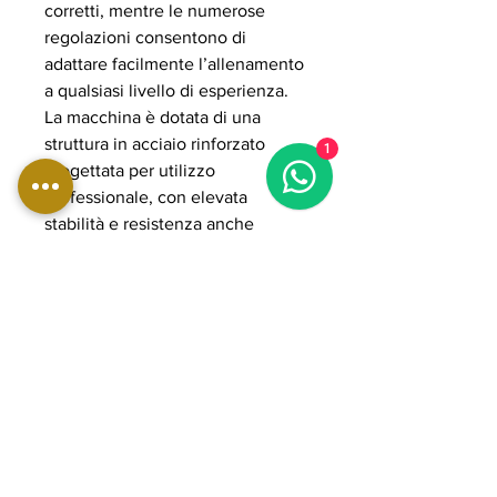
corretti, mentre le numerose
regolazioni consentono di
adattare facilmente l’allenamento
a qualsiasi livello di esperienza.
La macchina è dotata di una
struttura in acciaio rinforzato
1
progettata per utilizzo
professionale, con elevata
stabilità e resistenza anche
durante allenamenti intensi.
Inoltre, grazie agli accessori
opzionali, può trasformarsi in
configurazioni avanzate come
belt squat, T-bar row e leg press,
aumentando ulteriormente la
versatilità dell’allenamento.
Il design all-in-one permette un
importante risparmio di spazio
rispetto a più macchine separate,