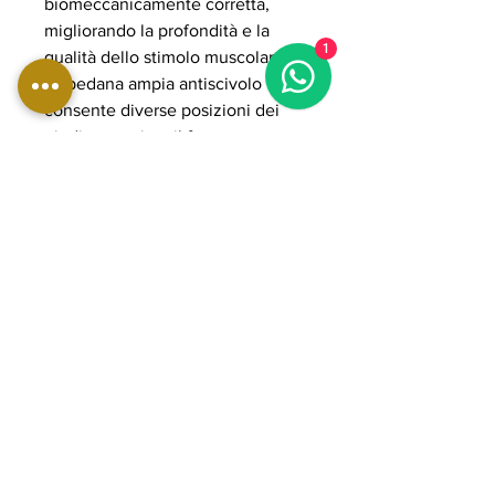
biomeccanicamente corretta,
migliorando la profondità e la
1
qualità dello stimolo muscolare.
La pedana ampia antiscivolo
consente diverse posizioni dei
piedi per variare il focus
muscolare, mentre la struttura
robusta in acciaio rinforzato
assicura massima stabilità anche
con carichi elevati. Il sistema plate
loaded consente di gestire carichi
fino a 400 kg, rendendola adatta
ad allenamenti intensi e
progressivi. I componenti POWER
GRADE garantiscono fluidità del
movimento, resistenza e lunga
durata nel tempo, ideale per
palestre professionali e home gym
avanzate orientate a performance