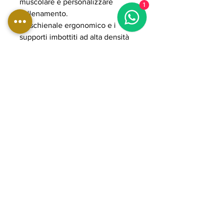
muscolare e personalizzare
1
l’allenamento.
Lo schienale ergonomico e i
supporti imbottiti ad alta densità
assicurano comfort e postura
ottimale anche durante sessioni
ad alta intensità. Il sistema plate
loaded consente di gestire carichi
elevati fino a 500 kg, rendendola
ideale per allenamenti
professionali e progressivi. La
struttura in acciaio rinforzato e i
componenti POWER GRADE
garantiscono stabilità, fluidità e
lunga durata nel tempo, perfetta
per palestre professionali e home
gym avanzate orientate a
performance elevate.