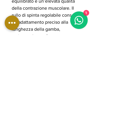
equilibrato e un’elevata qualità
della contrazione muscolare. Il
1
rullo di spinta regolabile consente
un adattamento preciso alla
lunghezza della gamba,
assicurando comfort e postura
ottimale durante l’esercizio.
Il sistema plate loaded consente
di gestire carichi elevati fino a
200 kg, rendendola adatta ad
allenamenti intensi e progressivi.
La struttura in acciaio rinforzato e i
componenti POWER GRADE
garantiscono stabilità, fluidità del
movimento e lunga durata nel
tempo, rendendola ideale per
palestre professionali e home gym
avanzate orientate a performance
elevate e sviluppo mirato dei