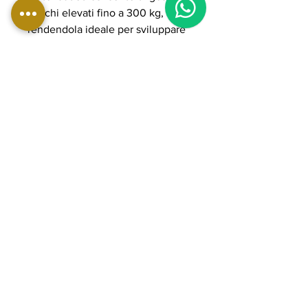
carichi elevati fino a 300 kg,
rendendola ideale per sviluppare
forza, spessore e definizione
muscolare anche in allenamenti
intensi e professionali.
La struttura in acciaio rinforzato
con tubolari da 3 mm, i cuscinetti
POWER GRADE e i cuscini in
schiuma ad alta densità con
rivestimento in PU garantiscono
stabilità, scorrevolezza e lunga
durata nel tempo. Ideale per
palestre professionali e home gym
avanzate orientate a performance
elevate e sviluppo completo della
schiena.
DETTAGLI PRODOTTO