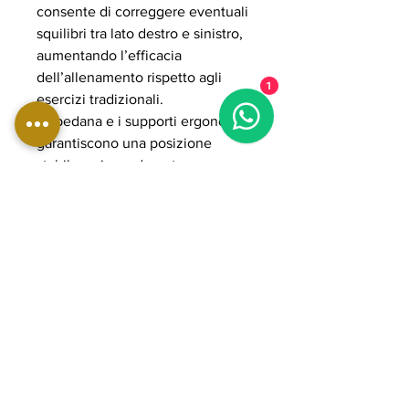
consente di correggere eventuali
squilibri tra lato destro e sinistro,
aumentando l’efficacia
dell’allenamento rispetto agli
1
esercizi tradizionali.
La pedana e i supporti ergonomici
garantiscono una posizione
stabile e sicura durante
l’esecuzione, riducendo lo stress
su ginocchia e zona lombare. Il
sistema plate loaded consente di
gestire carichi elevati fino a 300
kg, rendendola adatta ad
allenamenti intensi e progressivi.
La struttura in acciaio rinforzato e i
componenti POWER GRADE
assicurano massima stabilità,
fluidità del movimento e lunga
durata nel tempo, ideale per