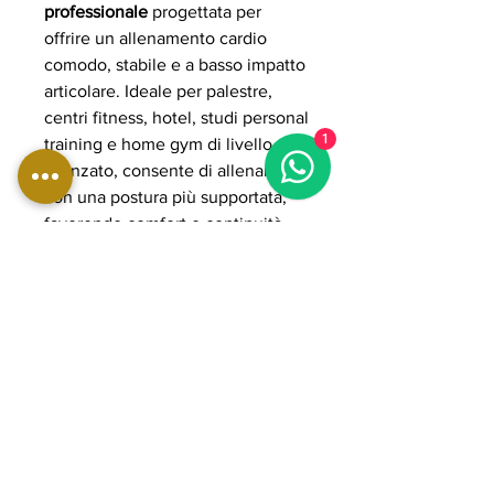
professionale
progettata per
offrire un allenamento cardio
comodo, stabile e a basso impatto
articolare. Ideale per palestre,
centri fitness, hotel, studi personal
1
training e home gym di livello
avanzato, consente di allenarsi
con una postura più supportata,
favorendo comfort e continuità
anche nelle sessioni più
prolungate. La struttura
professionale e la configurazione
reclinata la rendono una
soluzione adatta a chi cerca una
pedalata fluida, accessibile e
affidabile in ambito professionale
o semi-professionale.