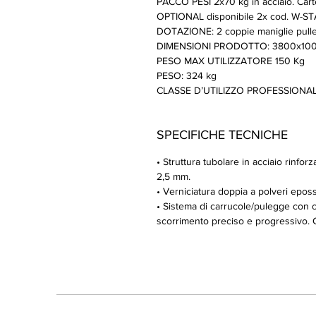
PACCO PESI 2x70 kg in acciaio. Cart
OPTIONAL disponibile 2x cod. W-S
DOTAZIONE: 2 coppie maniglie pulley, 2
DIMENSIONI PRODOTTO: 3800x10
PESO MAX UTILIZZATORE 150 Kg
PESO: 324 kg
CLASSE D’UTILIZZO PROFESSIONALE 
SPECIFICHE TECNICHE
• Struttura tubolare in acciaio rinf
2,5 mm.
• Verniciatura doppia a polveri epossi
• Sistema di carrucole/pulegge con
scorrimento preciso e progressivo. Cav