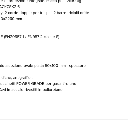
er di protezione integrale. Pacco pesi 2x30 kg
TACKCSX2-6
 corde doppie per tricipiti, 2 barre tricipiti dritte
00x2260 mm
(EN20957-1 / EN957-2 classe S)
orzato a sezione ovale piatta 50x100 mm - spessore
diche, antigraffio .
 cuscinetti POWER GRADE per garantire uno
i in acciaio rivestiti in poliuretano