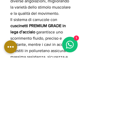
diverse angolazioni, migliorando
la varietà dello stimolo muscolare
e la qualità del movimento.
Il sistema di carrucole con
cuscinetti PREMIUM GRADE in
lega d’acciaio
garantisce uno
scorrimento fluido, preciso e
1
costante, mentre i cavi in acciaio
rivestiti in poliuretano assicurano
massima resistenza, sicurezza e
durata anche in utilizzo intensivo.
La dotazione include accessori
professionali come maniglie
pulley, cavigliere e lat bar per un
allenamento completo.
La struttura in acciaio rinforzato a
sezione ovale 50x100 mm con
spessore 3 mm assicura stabilità e
solidità tipiche dell’uso