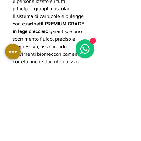
e personalizzato su tutti i
principali gruppi muscolari.
Il sistema di carrucole e pulegge
con
cuscinetti PREMIUM GRADE
in lega d’acciaio
garantisce uno
scorrimento fluido, preciso e
1
progressivo, assicurando
movimenti biomeccanicamente
corretti anche durante utilizzo
intensivo. I cavi in acciaio rivestiti
in poliuretano offrono elevata
resistenza, sicurezza e durata nel
tempo.
La struttura in acciaio rinforzato a
sezione ovale è progettata per
garantire massima stabilità e
solidità, supportando un utilizzo
professionale continuo in
ambienti ad alto traffico. Con