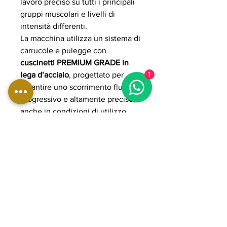
lavoro preciso su tutti i principali
gruppi muscolari e livelli di
intensità differenti.
La macchina utilizza un sistema di
carrucole e pulegge con
cuscinetti PREMIUM GRADE in
lega d’acciaio
, progettato per
1
garantire uno scorrimento fluido,
progressivo e altamente preciso,
anche in condizioni di utilizzo
intensivo. I cavi in acciaio rivestiti
in poliuretano assicurano
resistenza, sicurezza e durata nel
tempo.
La struttura è realizzata in acciaio
rinforzato a sezione ovale 50x100
mm con spessore 3 mm,
progettata per massima stabilità e
utilizzo professionale continuo.