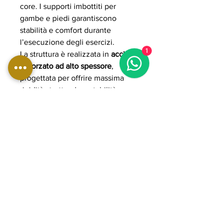
core. I supporti imbottiti per
gambe e piedi garantiscono
stabilità e comfort durante
l’esecuzione degli esercizi.
1
La struttura è realizzata in
acciaio
rinforzato ad alto spessore
,
progettata per offrire massima
rigidità strutturale e stabilità
anche durante utilizzo intensivo
professionale. L’imbottitura ad alta
densità con rivestimento
professionale assicura comfort
ergonomico, supporto e lunga
durata nel tempo.
Grazie alla regolazione multipla
dell’inclinazione e alla
costruzione heavy-duty, la
WBX3200 rappresenta una
soluzione ideale per allenamenti