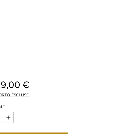
Precio
99,00 €
ORTO ESCLUSO
d
*