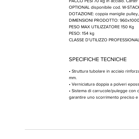
PACCO PESI 70 kg in acciaio. Carter 
OPTIONAL disponibile cod. W-STA
DOTAZIONE: coppia maniglie pulley, cor
DIMENSIONI PRODOTTO: 960x100
PESO MAX UTILIZZATORE 150 Kg
PESO: 154 kg
CLASSE D’UTILIZZO PROFESSIONALE 
SPECIFICHE TECNICHE
• Struttura tubolare in acciaio rinf
mm.
• Verniciatura doppia a polveri epossi
• Sistema di carrucole/pulegge con 
garantire uno scorrimento preciso e p