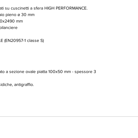
tati su cuscinetti a sfera HIGH PERFORMANCE.
iaio pieno ø 30 mm
40x2490 mm
lanciere
 (EN20957-1 classe S)
orzato a sezione ovale piatta 100x50 mm - spessore 3
diche, antigraffio.