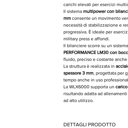
carichi elevati per esercizi multia
Il sistema
multipower con bilanci
mm
consente un movimento vertic
necessità di stabilizzazione e r
progressiva. È ideale per eserci
military press e affondi.
Il bilanciere scorre su un sistem
PERFORMANCE LM30 con boccol
fluido, preciso e costante anche 
La struttura è realizzata in
accia
spessore 3 mm
, progettata per g
tempo anche in uso professional
La WLX6000 supporta un
carico
risultando adatta ad allenamenti 
ad alto utilizzo.
DETTAGLI PRODOTTO